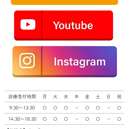
診療受付時間
月
火
水
木
金
土
日
祝
9:30～13:30
〇
〇
〇
－
〇
〇
－
〇
14:30～18:30
〇
〇
〇
－
〇
〇
－
〇