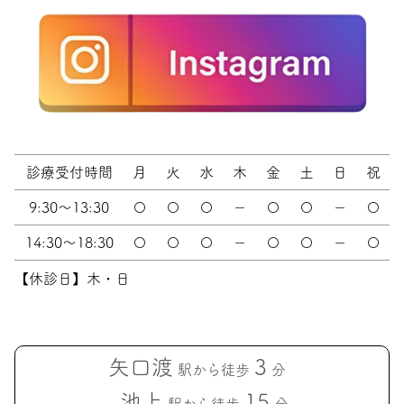
診療受付時間
月
火
水
木
金
土
日
祝
9:30～13:30
〇
〇
〇
－
〇
〇
－
〇
14:30～18:30
〇
〇
〇
－
〇
〇
－
〇
【休診日】木・日
矢口渡
3
駅から徒歩
分
池上
15