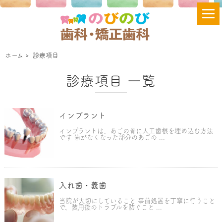
ホーム
>
診療項目
診療項目 一覧
インプラント
インプラントは、あごの骨に人工歯根を埋め込む方法
です 歯がなくなった部分のあごの ...
入れ歯・義歯
当院が大切にしていること 事前処置を丁寧に行うこと
で、装用後のトラブルを防ぐこと ...