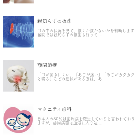
親知らずの抜歯
口の中の状況を見て、抜くか抜かないかを判断します
当院では親知らずの抜歯も行って ...
顎関節症
「口が開きにくい」「あごが痛い」「あごがカクカク
と鳴る」などの症状がある方は、あ ...
マタニティ歯科
日本人の80％は歯周病を羅患していると言われており
ますが、歯周病菌は血液に入り込 ...