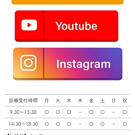
診療受付時間
月
火
水
木
金
土
日
祝
9:30～13:30
〇
〇
〇
－
〇
〇
－
〇
14:30～18:30
〇
〇
〇
－
〇
〇
－
〇