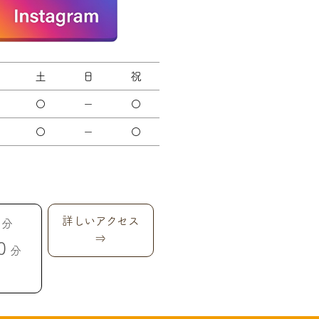
土
日
祝
〇
－
〇
〇
－
〇
詳しいアクセス
分
⇒
0
分