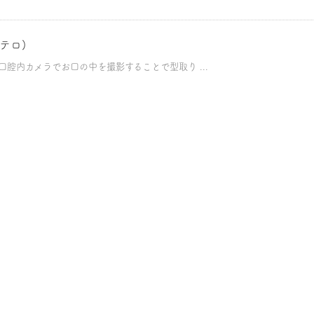
イテロ)
の口腔内カメラでお口の中を撮影することで型取り ...