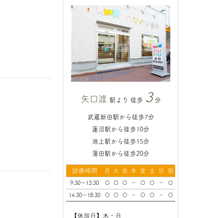
3
矢口渡
駅より 徒歩
分
武蔵新田駅から徒歩7分
蓮沼駅から徒歩10分
池上駅から徒歩15分
蒲田駅から徒歩20分
診療時間
月
火
水
木
金
土
日
祝
9:30～13:30
〇
〇
〇
－
〇
〇
－
〇
14:30～18:30
〇
〇
〇
－
〇
〇
－
〇
【休診日】木・日