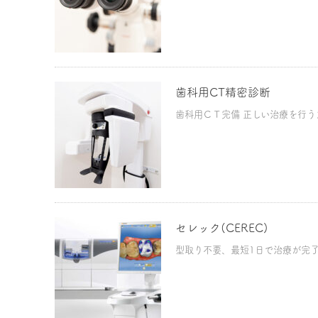
歯科用CT精密診断
歯科用ＣＴ完備 正しい治療を行うた
セレック(CEREC)
型取り不要、最短1日で治療が完了で