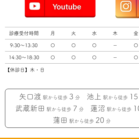
診療受付時間
月
火
水
木
金
9:30～13:30
〇
〇
〇
－
〇
14:30～18:30
〇
〇
〇
－
〇
【休診日】木・日
矢口渡
3
池上
15
駅から徒歩
分
駅から徒歩
武蔵新田
7
蓮沼
1
駅から徒歩
分
駅から徒歩
蒲田
20
駅から徒歩
分